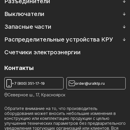
Приводы к трансформаторам
Разъединители
Вводы 220 кВ
Масляные трансформаторы напряжения НТМИ, НАМИ,
Приводы к разъединителям
НОМ, ЗНОМ
Разъединители
Выключатели
Приводы к выключателям
Сухие трансформаторы напряжения ЗНОЛ(П)
Выключатели масляные
Запасные части
Выключатели вакуумные
Запасные части к трансформаторам
Распределительные устройства КРУ
Выключатели элегазовые
Запасные части к масляным выключателям
Камеры КСО
Счетчики электроэнергии
Катушки к выключателям, приводам
Пункты коммерческого учета ПКУ
Камеры ИКВН
Контакты
Устройства КРУН
Реклоузеры ПСС
+7 (800) 351-17-19
order@uralktp.ru
Ячейки ЯКНО
Северное ш., 17, Красноярск
Обратите внимание на то, что производитель
оборудования может вносить небольшие изменения в
конструкцию или комплектацию продукции с целью
улучшения технических параметров без предварительного
уведомления торгующих организаций или клиентов. Вся