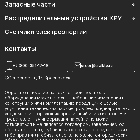
Выключатели масляные
Запасные части
Выключатели вакуумные
Запасные части к трансформаторам
Распределительные устройства КРУ
Выключатели элегазовые
Запасные части к масляным выключателям
Камеры КСО
Счетчики электроэнергии
Катушки к выключателям, приводам
Пункты коммерческого учета ПКУ
Камеры ИКВН
Контакты
Устройства КРУН
Реклоузеры ПСС
+7 (800) 351-17-19
order@uralktp.ru
Ячейки ЯКНО
Северное ш., 17, Красноярск
Обратите внимание на то, что производитель
оборудования может вносить небольшие изменения в
конструкцию или комплектацию продукции с целью
улучшения технических параметров без предварительного
уведомления торгующих организаций или клиентов. Вся
представленная информация на сайте не может
толковаться и не является договором, заверением об
обстоятельствах, публичной офертой, не создает каких-
либо прав и/или обязательств, не является юридически